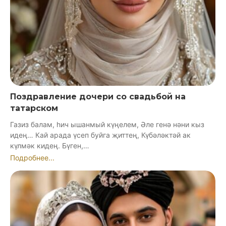
Поздравление дочери со свадьбой на
татарском
Газиз балам, һич ышанмый күңелем, Әле генә нәни кыз
идең… Кай арада үсеп буйга җиттең, Күбәләктәй ак
күлмәк кидең. Бүген,…
Подробнее...