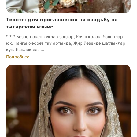
Тексты для приглашения на свадьбу на
татарском языке
* * * Безнең өчен күкләр зәңгәр, Кояш көләч, болытлар
юк. Кайгы-хәсрәт тау артында, Җир йөзендә шатлыклар
күп. Яшьлек язы…
Подробнее...