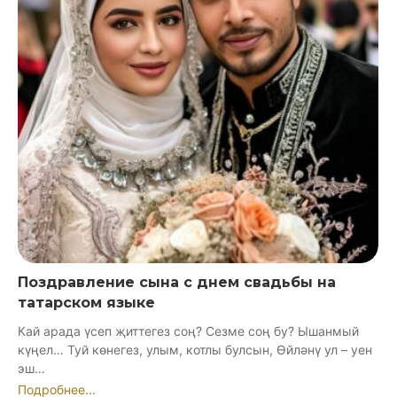
Поздравление сына с днем свадьбы на
татарском языке
Кай арада үсеп җиттегез соң? Сезме соң бу? Ышанмый
күңел… Туй көнегез, улым, котлы булсын, Өйләнү ул – уен
эш…
Подробнее...