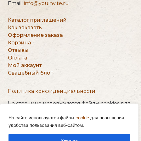
Email:
info@youinvite.ru
Каталог приглашений
Как заказать
Оформление заказа
Корзина
Отзывы
Оплата
Мой аккаунт
Свадебный блог
Политика конфиденциальности
На странице используются файлы cookies для
персонализации сервисов и повышения
На сайте используются файлы
cookie
для повышения
удобства пользования веб-сайтом. Пользуясь
удобства пользования веб-сайтом.
сайтом, вы соглашаетесь на сбор таких данных.
2020 — 2024 © «YouInvite.ru»
Хорошо