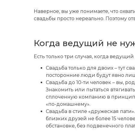
Наверное, вы уже понимаете, что охва
свадьбы просто нереально. Поэтому от
Когда ведущий не нуж
Есть только три случая, когда ведущи
Свадьба только для двоих – тут с
посторонние люди будут явно ли
Свадьба до 10-ти человек – вы, 
Знакомить или пытаться втягиват
сплоченную компанию в принципе
«по-домашнему».
Свадьба в стиле «дружеская пати».
близких друзей не более 15 чело
обстановке, без подвенечного плат