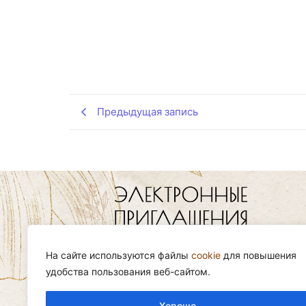
Предыдущая запись
Заказать приглашение можно онлайн 
сайте, добавив его в корзину.
На сайте используются файлы
cookie
для повышения
удобства пользования веб-сайтом.
Email:
info@youinvite.ru
Хорошо