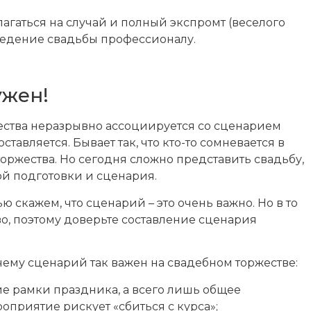
лагаться на случай и полный экспромт (веселого
 ведение свадьбы профессионалу.
ужен!
ества неразрывно ассоциируется со сценарием
тавляется. Бывает так, что кто-то сомневается в
ржества. Но сегодня сложно представить свадьбу,
ой подготовки и сценария.
скажем, что сценарий – это очень важно. Но в то
во, поэтому доверьте составление сценария
чему сценарий так важен на свадебном торжестве:
е рамки праздника, а всего лишь общее
роприятие рискует «сбиться с курса»;