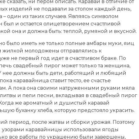
зке сказать, ни пером описать. Каравай в отличие от
ных изделий не подавали за столом каждый день,
а – один из таких случаев. Являясь символом
н был и остается олицетворением счастливой
кой она и должна быть: теплой, румяной и вкусной.
но было иметь не только полные амбары муки, яиц
той жилкой молодожены отправлялись к
же не первый год идет в счастливом браке. По
печь свадебный пирог может только та женщина,
 У нее должны быть дети, работящий и любящий
пока каравайница ставит тесто, ее счастье
ам. А пока она своими натруженными руками мяла
олитвы и пели песни, вкладывая в свадебный пирог
 Когда же ароматный и душистый каравай
ьшую буханку хлеба, которую предстояло украсить.
ний период, после жатвы и сборки урожая. Поэтому
 узорами каравайницы использовали ягоды
ько все работы по украшению были завершены,