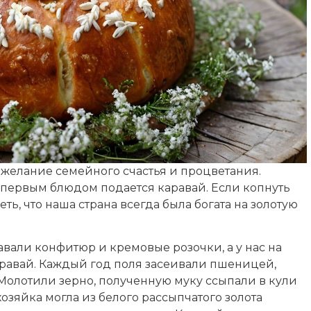
ожелание семейного счастья и процветания.
бу первым блюдом подается каравай. Если копнуть
ть, что наша страна всегда была богата на золотую
авали конфитюр и кремовые розочки, а у нас на
равай. Каждый год поля засеивали пшеницей,
Молотили зерно, полученную муку ссыпали в кули
хозяйка могла из белого рассыпчатого золота