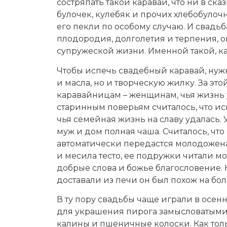
состряпать такой каравай, что ни в ска
булочек, кулебяк и прочих хлебобулоч
его пекли по особому случаю. И свадьб
плодородия, долголетия и терпения, о
супружеской жизни. Именной такой, ка
Чтобы испечь свадебный каравай, нуж
и масла, но и творческую жилку. За э
каравайницам – женщинам, чья жизнь у
старинным поверьям считалось, что ис
чья семейная жизнь на славу удалась.
муж и дом полная чаша. Считалось, что 
автоматически передастся молодожен
и месила тесто, ее подружки читали м
добрые слова и божье благословение.
доставали из печи он был похож на бол
В ту пору свадьбы чаще играли в осен
для украшения пирога замысловатыми
калины и пшеничные колоски. Как тол