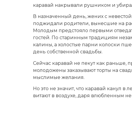
каравай накрывали рушником и убирал
В назначенный день, жених с невестой 
поджидали родители, вынесшие на р
Молодым предстояло первыми отведать
гостей. По старинным традициям неза
калины, а холостые парни колоски пше
день собственной свадьбы.
Сейчас каравай не пекут как раньше, п
молодожены заказывают торты на свадь
мыслимые желания.
Но это не значит, что каравай канул в 
витают в воздухе, даря влюбленным н