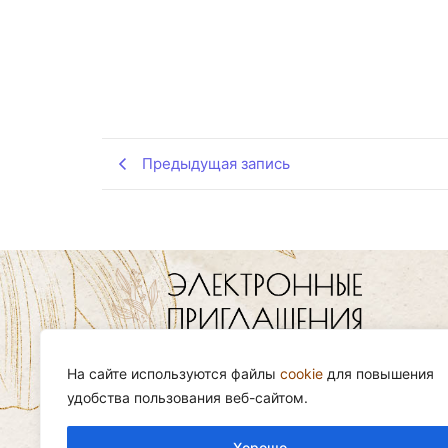
Предыдущая запись
Заказать приглашение можно онлайн 
сайте, добавив его в корзину.
На сайте используются файлы
cookie
для повышения
удобства пользования веб-сайтом.
Email:
info@youinvite.ru
Хорошо