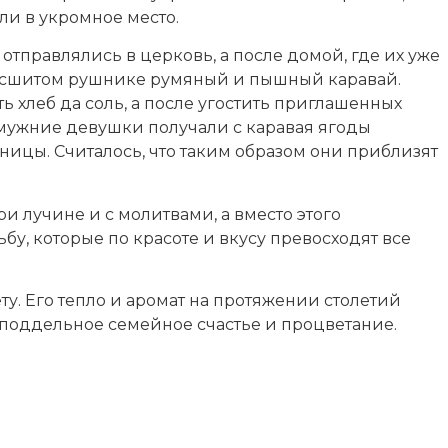
и в укромное место.
отправлялись в церковь, а после домой, где их уже
асшитом рушнике румяный и пышный каравай.
 хлеб да соль, а после угостить приглашенных
мужние девушки получали с каравая ягоды
ницы. Считалось, что таким образом они приблизят
ри лучине и с молитвами, а вместо этого
бу, которые по красоте и вкусу превосходят все
лету. Его тепло и аромат на протяжении столетий
еподдельное семейное счастье и процветание.