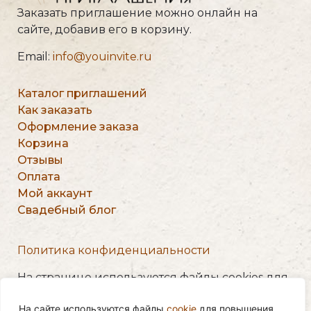
Заказать приглашение можно онлайн на
сайте, добавив его в корзину.
Email:
info@youinvite.ru
Каталог приглашений
Как заказать
Оформление заказа
Корзина
Отзывы
Оплата
Мой аккаунт
Свадебный блог
Политика конфиденциальности
На странице используются файлы cookies для
персонализации сервисов и повышения
На сайте используются файлы
cookie
для повышения
удобства пользования веб-сайтом. Пользуясь